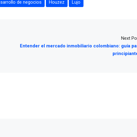
sarrollo de negocios
Houzez
Lujo
Next Po
Entender el mercado inmobiliario colombiano: guía pa
principiant