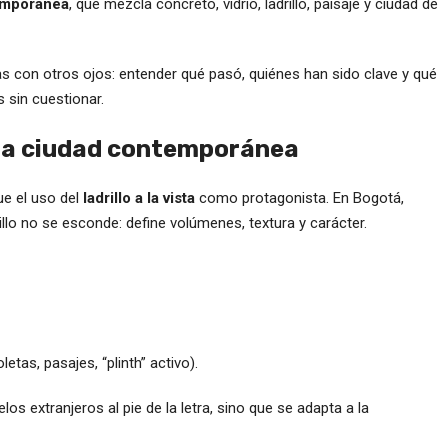
emporánea
, que mezcla concreto, vidrio, ladrillo, paisaje y ciudad de
as con otros ojos: entender qué pasó, quiénes han sido clave y qué
 sin cuestionar.
 a la ciudad contemporánea
ue el uso del
ladrillo a la vista
como protagonista. En Bogotá,
illo no se esconde: define volúmenes, textura y carácter.
etas, pasajes, “plinth” activo).
s extranjeros al pie de la letra, sino que se adapta a la