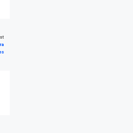
st
ra
es