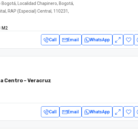
e Bogotá, Localidad Chapinero, Bogotá,
ital, RAP (Especial) Central, 110231,
8
M2
Call
Email
WhatsApp
ta Centro – Veracruz
Call
Email
WhatsApp