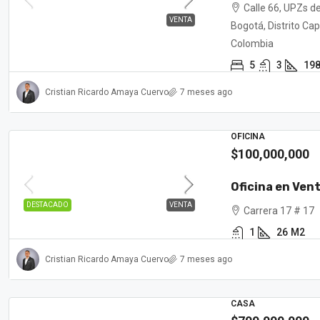
Calle 66, UPZs d
VENTA
Bogotá, Distrito Cap
Colombia
5
3
19
Cristian Ricardo Amaya Cuervo
7 meses ago
OFICINA
$100,000,000
Oficina en Ven
DESTACADO
VENTA
Carrera 17 # 17
1
26
M2
Cristian Ricardo Amaya Cuervo
7 meses ago
CASA