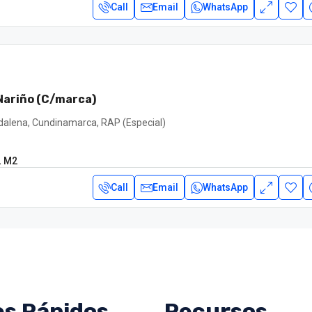
Call
Email
WhatsApp
Nariño (C/marca)
dalena, Cundinamarca, RAP (Especial)
2
M2
Call
Email
WhatsApp
es Rápidos
Recursos