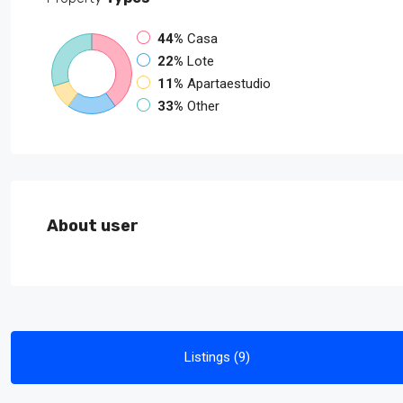
44%
Casa
22%
Lote
11%
Apartaestudio
33%
Other
About user
Listings (9)