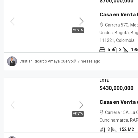
$700,000,000
Casa en Venta 
Carrera 57C, Mod
VENTA
Unidos, Bogotá, Bogo
111221, Colombia
5
3
19
Cristian Ricardo Amaya Cuervo
7 meses ago
LOTE
$430,000,000
Casa en Venta
Carrera 15A, La 
VENTA
Cundinamarca, RAP 
3
152
M2