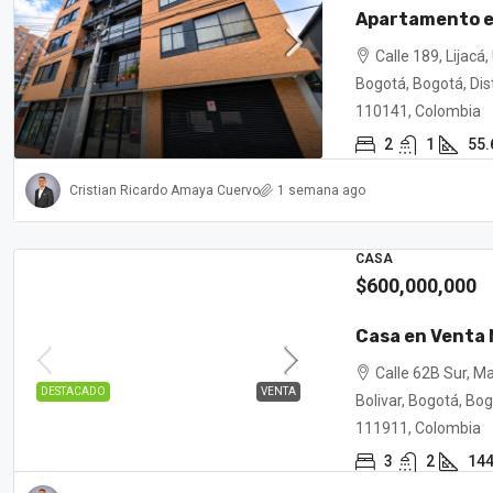
Apartamento e
Calle 189, Lijac
Bogotá, Bogotá, Dist
110141, Colombia
2
1
55.
Cristian Ricardo Amaya Cuervo
1 semana ago
CASA
$600,000,000
Casa en Venta
Calle 62B Sur, M
DESTACADO
VENTA
Bolivar, Bogotá, Bog
111911, Colombia
3
2
14