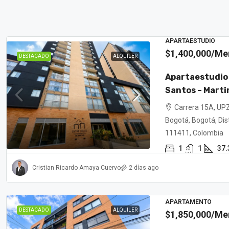
APARTAESTUDIO
$1,400,000
/Me
DESTACADO
ALQUILER
Apartaestudio
Santos – Marti
Carrera 15A, UPZ
Bogotá, Bogotá, Dist
111411, Colombia
1
1
37.
Cristian Ricardo Amaya Cuervo
2 días ago
APARTAMENTO
DESTACADO
ALQUILER
$1,850,000
/Me