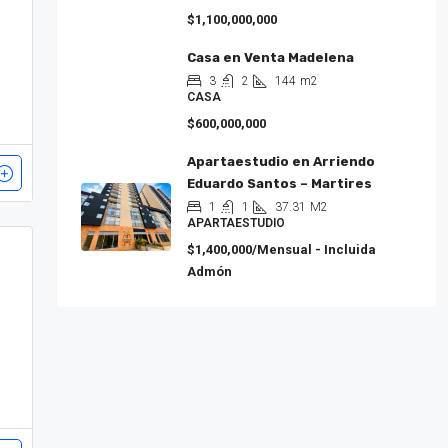
$1,100,000,000
Casa en Venta Madelena
3
2
144
m2
CASA
$600,000,000
Apartaestudio en Arriendo
Eduardo Santos – Martires
1
1
37.31
M2
APARTAESTUDIO
$1,400,000/Mensual - Incluida
Admón