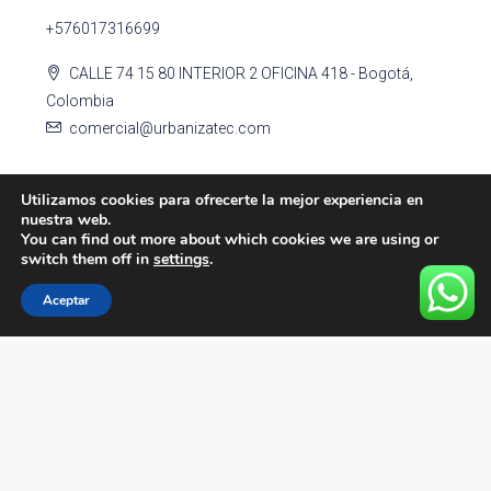
+576017316699
CALLE 74 15 80 INTERIOR 2 OFICINA 418 - Bogotá,
Colombia
comercial@urbanizatec.com
Horarios de atención: 8 a.m. - 5 p.m.
Utilizamos cookies para ofrecerte la mejor experiencia en
nuestra web.
You can find out more about which cookies we are using or
switch them off in
settings
.
Aceptar
Enlaces Rápidos
Inicio
Quienes somos
Inmuebles