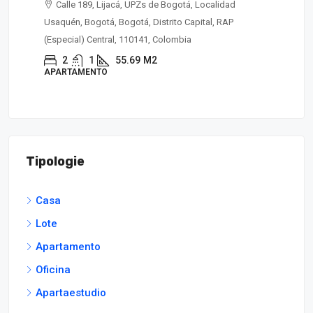
Calle 189, Lijacá, UPZs de Bogotá, Localidad
Usaquén, Bogotá, Bogotá, Distrito Capital, RAP
Ciud
(Especial) Central, 110141, Colombia
(Es
2
1
55.69
M2
APARTAMENTO
CA
Tipologie
Casa
Lote
Apartamento
Oficina
Apartaestudio