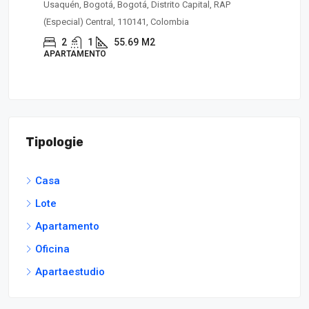
Usaquén, Bogotá, Bogotá, Distrito Capital, RAP
Ciud
(Especial) Central, 110141, Colombia
(Es
2
1
55.69
M2
APARTAMENTO
CA
Tipologie
Casa
Lote
Apartamento
Oficina
Apartaestudio