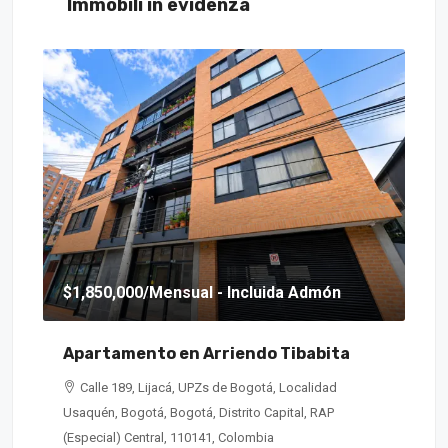
Immobili in evidenza
$1,850,000
/Mensual - Incluida Admón
$6
Apartamento en Arriendo Tibabita
Ca
Calle 189, Lijacá, UPZs de Bogotá, Localidad
Usaquén, Bogotá, Bogotá, Distrito Capital, RAP
Ciud
(Especial) Central, 110141, Colombia
(Es