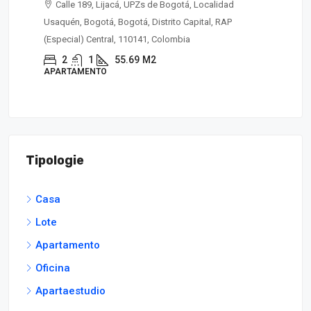
Calle 189, Lijacá, UPZs de Bogotá, Localidad
Usaquén, Bogotá, Bogotá, Distrito Capital, RAP
Ciud
(Especial) Central, 110141, Colombia
(Es
2
1
55.69
M2
APARTAMENTO
CA
Tipologie
Casa
Lote
Apartamento
Oficina
Apartaestudio